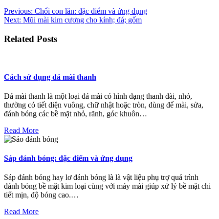
Điều
Previous:
Chổi con lăn: đặc điểm và ứng dụng
Next:
Mũi mài kim cương cho kính; đá; gốm
hướng
bài
Related Posts
viết
Cách sử dụng đá mài thanh
Đá mài thanh là một loại đá mài có hình dạng thanh dài, nhỏ,
thường có tiết diện vuông, chữ nhật hoặc tròn, dùng để mài, sửa,
đánh bóng các bề mặt nhỏ, rãnh, góc khuôn…
Read More
Sáp đánh bóng: đặc điểm và ứng dụng
Sáp đánh bóng hay lơ đánh bóng là là vật liệu phụ trợ quá trình
đánh bóng bề mặt kim loại cùng với máy mài giúp xử lý bề mặt chi
tiết mịn, độ bóng cao.…
Read More