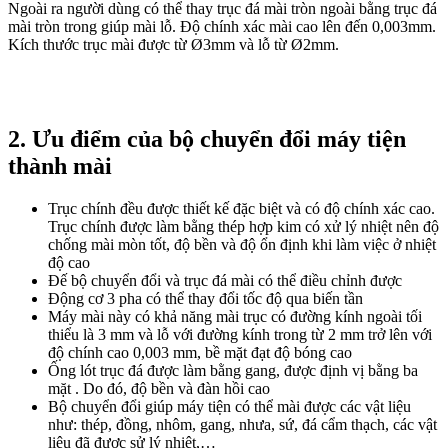
Ngoài ra người dùng có thể thay trục đá mài tròn ngoài bằng trục đá
mài tròn trong giúp mài lỗ. Độ chính xác mài cao lên đến 0,003mm.
Kích thước trục mài được từ Ø3mm và lỗ từ Ø2mm.
2. Ưu điểm của bộ chuyển đổi máy tiện
thành mài
Trục chính đều được thiết kế đặc biệt và có độ chính xác cao.
Trục chính được làm bằng thép hợp kim có xử lý nhiệt nên độ
chống mài mòn tốt, độ bền và độ ổn định khi làm việc ở nhiệt
độ cao
Đế bộ chuyển đổi và trục đá mài có thể điều chỉnh được
Động cơ 3 pha có thể thay đổi tốc độ qua biến tần
Máy mài này có khả năng mài trục có đường kính ngoài tối
thiểu là 3 mm và lỗ với đường kính trong từ 2 mm trở lên với
độ chính cao 0,003 mm, bề mặt đạt độ bóng cao
Ống lót trục đá được làm bằng gang, được định vị bằng ba
mặt . Do đó, độ bền và đàn hồi cao
Bộ chuyển đổi giúp máy tiện có thể mài được các vật liệu
như: thép, đồng, nhôm, gang, nhưa, sứ, đá cẩm thạch, các vật
liệu đã được sử lý nhiệt,…