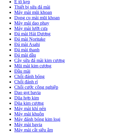
Ê tô kẹp
Thiết bị sửa đá mài
Máy mài mũi khoan
Dụng cụ mài mũi khoan
Máy mài dao phay
Máy mài lưỡi cưa
Đá mài Hải Dương
Đá mài Noritake
Đá mài Asahi
Đá mài thanh
Đá mài dầu
Cây sửa đá mài kim cương
Mũi mài kim cương
Đầu mài
Chổi đánh bóng
Chổi đánh rỉ
Chổi cước công nghiệp
Dao gọt bavia
Dũa hợp kim
Dũa kim cương
Máy mài khí nén
Máy mài khuôn
Máy đánh bóng kim loại
Máy mài bavia
Máy mài cắt siêu âm