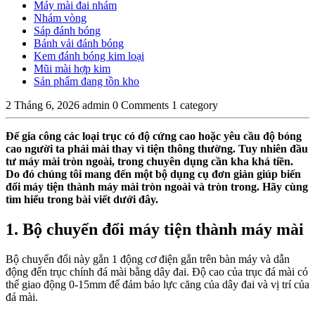
Máy mài đai nhám
Nhám vòng
Sáp đánh bóng
Bánh vải đánh bóng
Kem đánh bóng kim loại
Mũi mài hợp kim
Sản phẩm đang tồn kho
2 Tháng 6, 2026
admin
0 Comments
1 category
Để gia công các loại trục có độ cứng cao hoặc yêu cầu độ bóng
cao người ta phải mài thay vì tiện thông thường. Tuy nhiên đầu
tư máy mài tròn ngoài, trong chuyên dụng cần kha khá tiền.
Do đó chúng tôi mang đến một bộ dụng cụ đơn giản giúp biến
đổi máy tiện thành máy mài tròn ngoài và tròn trong. Hãy cùng
tìm hiểu trong bài viết dưới đây.
1. Bộ chuyển đổi máy tiện thành máy mài
Bộ chuyển đổi này gắn 1 động cơ điện gắn trên bàn máy và dẫn
động đến trục chính đá mài bằng dây đai. Độ cao của trục đá mài có
thể giao động 0-15mm để đảm bảo lực căng của dây đai và vị trí của
đá mài.