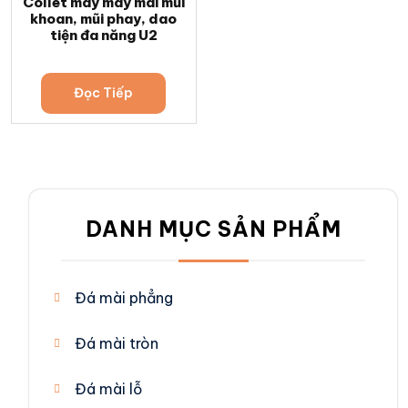
Collet máy máy mài mũi
khoan, mũi phay, dao
tiện đa năng U2
Đọc Tiếp
DANH MỤC SẢN PHẨM
Đá mài phẳng
Đá mài tròn
Đá mài lỗ