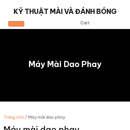
Skip
to
KỸ THUẬT MÀI VÀ ĐÁNH BÓNG
content
Cart
Open
Button
Máy Mài Dao Phay
Trang chủ
/ Máy mài dao phay
Máy mài dao phay