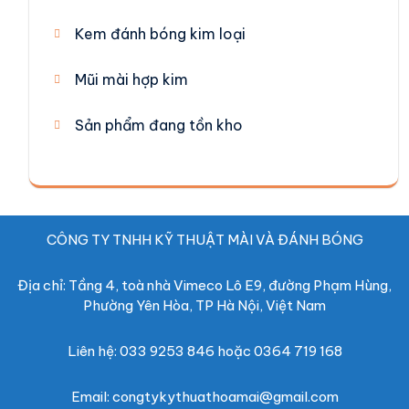
Kem đánh bóng kim loại
Mũi mài hợp kim
Sản phẩm đang tồn kho
CÔNG TY TNHH KỸ THUẬT MÀI VÀ ĐÁNH BÓNG
Địa chỉ: Tầng 4, toà nhà Vimeco Lô E9, đường Phạm Hùng,
Phường Yên Hòa, TP Hà Nội, Việt Nam
Liên hệ: 033 9253 846 hoặc 0364 719 168
Email: congtykythuathoamai@gmail.com