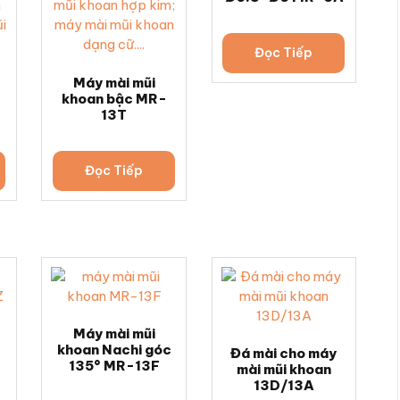
Đọc Tiếp
Máy mài mũi
g
khoan bậc MR-
13T
Đọc Tiếp
Máy mài mũi
khoan Nachi góc
Đá mài cho máy
135° MR-13F
mài mũi khoan
13D/13A