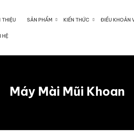
I THIỆU
SẢN PHẨM
KIẾN THỨC
ĐIỀU KHOẢN 
N HỆ
Máy Mài Mũi Khoan