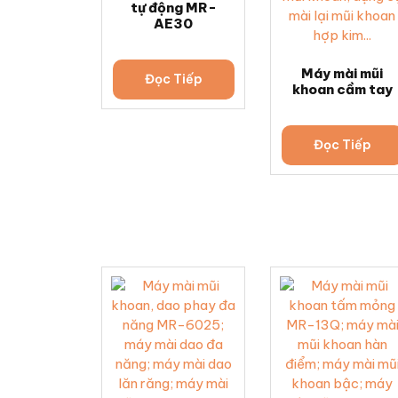
tự động MR-
AE30
Máy mài mũi
Đọc Tiếp
khoan cầm tay
Đọc Tiếp