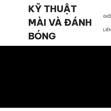
Skip
KỸ THUẬT
to
content
GIỚ
MÀI VÀ ĐÁNH
LIÊ
BÓNG