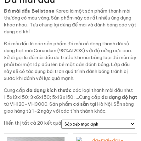
Đá mài dầu Bellstone
Korea là một sản phẩm thanh mài
thường có màu vàng. Sản phẩm này có rất nhiều ứng dụng
khác nhau. Tựu chung lại dùng để mài và đánh bóng các vật
dụng cơ khí.
Đá mài dầu là các sản phẩm đá mài có dạng thanh dài sử
dụng hạt mài Corundum (98%Al2O3) với độ cứng cực cao.
Sở dĩ gọi là đá mài dầu do trước khi mài bằng loại đá mài này
phải bôi một lớp dầu lên bề mặt cần đánh bóng. Lớp dầu
này sẽ có tác dụng bôi trơn quá trình đánh bóng tránh bị
xước khi đánh với lực quá mạnh.
Cung cấp
đa dạng kích thước
các loại thanh mài dầu như:
1.5x13x150; 3x6x150; 5x13x150;….Cung cấp
đa dạng độ hạt
từ VH120-VH3000. Sản phẩm
có sẵn
tại Hà Nội. Sẵn sàng
giao hàng từ 1-2 ngày với các tỉnh thành khác.
Hiển thị tất cả 20 kết quả