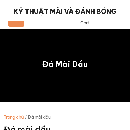
Skip
to
KỸ THUẬT MÀI VÀ ĐÁNH BÓNG
content
Cart
Open
Button
Đá Mài Dầu
Trang chủ
/ Đá mài dầu
Đá mài dầu