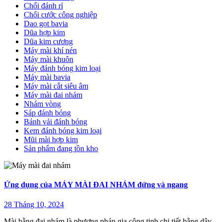
Chổi đánh rỉ
Chổi cước công nghiệp
Dao gọt bavia
Dũa hợp kim
Dũa kim cương
Máy mài khí nén
Máy mài khuôn
Máy đánh bóng kim loại
Máy mài bavia
Máy mài cắt siêu âm
Máy mài đai nhám
Nhám vòng
Sáp đánh bóng
Bánh vải đánh bóng
Kem đánh bóng kim loại
Mũi mài hợp kim
Sản phẩm đang tồn kho
Ứng dụng của MÁY MÀI ĐAI NHÁM đứng và ngang
28 Tháng 10, 2024
Mài bằng đai nhám là phương pháp gia công tinh chi tiết bằng dây