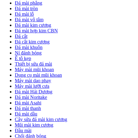
Đá mài phẳng
Đá mài tròn
Đá mài lỗ
Đá mài vô tâm
Đá mài kim cương
Đá mài hợp kim CBN
Đá cắt
Đá cắt kim cương
Đá mài khuôn
Nỉ đánh bóng
Ê tô kẹp
Thiết bị sửa đá mài
Máy mài mũi khoan
Dụng cụ mài mũi khoan
Máy mài dao phay
Máy mài lưỡi cưa
Đá mài Hải Dương
Đá mài Noritake
Đá mài Asahi
Đá mài thanh
Đá mài dầu
Cây sửa đá mài kim cương
Mũi mài kim cương
Đầu mài
Chổi đánh bóng