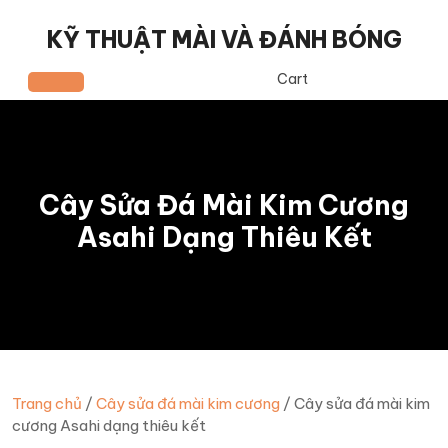
Skip
to
KỸ THUẬT MÀI VÀ ĐÁNH BÓNG
content
Cart
Open
Button
Cây Sửa Đá Mài Kim Cương
Asahi Dạng Thiêu Kết
Trang chủ
/
Cây sửa đá mài kim cương
/ Cây sửa đá mài kim
cương Asahi dạng thiêu kết