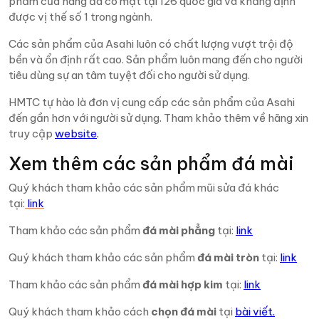
phẩm của hãng đã có mặt tại 126 quốc gia và khẳng định
được vị thế số 1 trong ngành.
Các sản phẩm của Asahi luôn có chất lượng vượt trội độ
bền và ổn định rất cao. Sản phẩm luôn mang đến cho người
tiêu dùng sự an tâm tuyệt đối cho người sử dụng.
HMTC tự hào là đơn vị cung cấp các sản phẩm của Asahi
đến gần hơn với người sử dụng. Tham khảo thêm về hãng xin
truy cập
website
.
Xem thêm các sản phẩm đá mài
Quý khách tham khảo các sản phẩm mũi sửa đá khác
tại:
link
Tham khảo các sản phẩm
đá mài phẳng
tại:
link
Quý khách tham khảo các sản phẩm
đá mài tròn
tại:
link
Tham khảo các sản phẩm
đá mài hợp kim
tại:
link
Quý khách tham khảo cách
chọn đá mài
tại
bài viết.